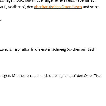
schlagen. O.K., fällt mit der allgemeinen Verschieberitis auf
auf „Adalberto“, den
oberfränkischen Oster-Hasen
und seine
.
ch zwecks Inspiration in die ersten Schneeglöckchen am Bach
usagen. Mit meinen Lieblingsblumen gefüllt auf den Oster-Tisch