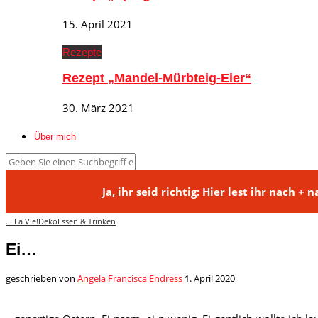
15. April 2021
Rezepte
Rezept „Mandel-Mürbteig-Eier“
30. März 2021
Über mich
Ja, ihr seid richtig: Hier lest ihr na
... La Vie!
Deko
Essen & Trinken
Ei…
geschrieben von
Angela Francisca Endress
1. April 2020