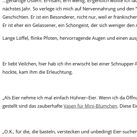
…genartige Ostern. Ei-nsam, ei-n wenig. Ei-gentlich wollte ich la
nächstes Jahr. So verlege ich mich auf Nervennahrung und den
Geschichten. Er ist ein Besonderer, nicht nur, weil er fränkisch
Er ist eher ein Gelassener, ein Schöngeist, der sich weniger den 
Lange Löffel, flinke Pfoten, hervorragende Augen und einen au
Er liebt Veilchen, hier hab ich ihn erwischt bei einer Schnuppe
hockte, kam ihm die Erleuchtung.
„Als Eier nehme ich mal einfach Hühner–Eier. Wenn ich da Öffnu
gestellt sind das zauberhafte
Vasen für Mini-Blümchen
. Diese 
„O.K., für die, die basteln, verstecken und unbedingt Eier-such