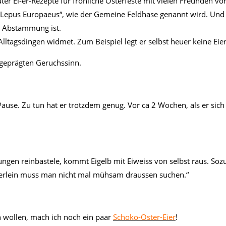
uter Ei-er-Rezepte für fröhliche Osterfeste mit vielen Freunden vor
 “Lepus Europaeus“, wie der Gemeine Feldhase genannt wird. Und 
er Abstammung ist.
Alltagsdingen widmet. Zum Beispiel legt er selbst heuer keine Eier
sgeprägten Geruchssinn.
r-Pause. Zu tun hat er trotzdem genug. Vor ca 2 Wochen, als er si
ngen reinbastele, kommt Eigelb mit Eiweiss von selbst raus. Soz
Eierlein muss man nicht mal mühsam draussen suchen.“
en wollen, mach ich noch ein paar
Schoko-Oster-Eier
!