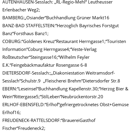
AUTENHAUSEN-Sesslach: „RL-Regio-Mehl“ Leutheusser
Erlenbacher Weg2;
BAMBERG:„Osiander“Buchhandlung Grüner Markt16
BANZ-BAD STAFFELSTEIN:“Herzoglich Bayrisches Forstgut
Banz“Forsthaus Banz1;
COBURG:“Goldenes Kreuz“Restaurant Herrngasse1;“Touristen
Information“Coburg Herrngasse4;“Veste-Verlag
Roßteutscher“Steingasse16;“Wilhelm Feyler
E.K.“Feingebäckmaufaktur Rosengasse 6-8
DIETERSDORF-Sesslach:;„Diakoniestation Weitramsdorf-
Sesslach“Schulstr.9 „Fleischerei Brehm“Dietersdorfer Str.8
EBERN:“Leseinsel“Buchhandlung Kapellenstr.30;“Herzog Bier &
Wein“Rittergasse5;“StilLeben“Neubrückentorstr.20
ERLHOF-EBENSFELD:“Erlhof“gefriergetrocknetes Obst+Gemüse
Erlhof16;
FREUDENECK-RATTELSDORF:“BrauereiGasthof
Fischer“Freudeneck2;