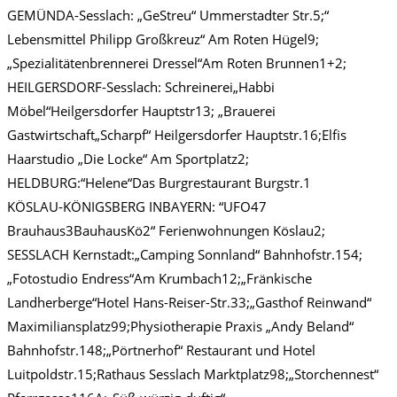
GEMÜNDA-Sesslach: „GeStreu“ Ummerstadter Str.5;“
Lebensmittel Philipp Großkreuz“ Am Roten Hügel9;
„Spezialitätenbrennerei Dressel“Am Roten Brunnen1+2;
HEILGERSDORF-Sesslach: Schreinerei„Habbi
Möbel“Heilgersdorfer Hauptstr13; „Brauerei
Gastwirtschaft„Scharpf“ Heilgersdorfer Hauptstr.16;Elfis
Haarstudio „Die Locke“ Am Sportplatz2;
HELDBURG:“Helene“Das Burgrestaurant Burgstr.1
KÖSLAU-KÖNIGSBERG INBAYERN: “UFO47
Brauhaus3BauhausKö2“ Ferienwohnungen Köslau2;
SESSLACH Kernstadt:„Camping Sonnland“ Bahnhofstr.154;
„Fotostudio Endress“Am Krumbach12;„Fränkische
Landherberge“Hotel Hans-Reiser-Str.33;„Gasthof Reinwand“
Maximiliansplatz99;Physiotherapie Praxis „Andy Beland“
Bahnhofstr.148;„Pörtnerhof“ Restaurant und Hotel
Luitpoldstr.15;Rathaus Sesslach Marktplatz98;„Storchennest“