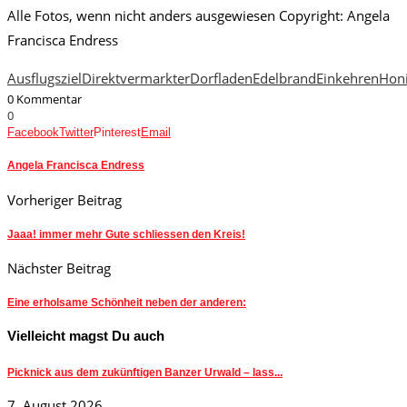
Alle Fotos, wenn nicht anders ausgewiesen Copyright: Angela
Francisca Endress
Ausflugsziel
Direktvermarkter
Dorfladen
Edelbrand
Einkehren
Hon
0 Kommentar
0
Facebook
Twitter
Pinterest
Email
Angela Francisca Endress
Vorheriger Beitrag
Jaaa! immer mehr Gute schliessen den Kreis!
Nächster Beitrag
Eine erholsame Schönheit neben der anderen:
Vielleicht magst Du auch
Picknick aus dem zukünftigen Banzer Urwald – lass...
7. August 2026