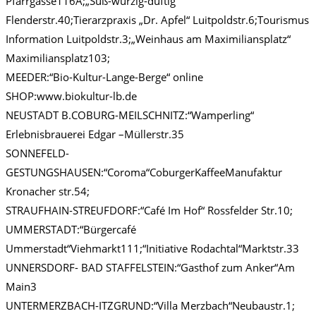
Pfarrgasse116A;„Süß-würzig-duftig“
Flenderstr.40;Tierarzpraxis „Dr. Apfel“ Luitpoldstr.6;Tourismus
Information Luitpoldstr.3;„Weinhaus am Maximiliansplatz“
Maximiliansplatz103;
MEEDER:“Bio-Kultur-Lange-Berge“ online
SHOP:www.biokultur-lb.de
NEUSTADT B.COBURG-MEILSCHNITZ:“Wamperling“
Erlebnisbrauerei Edgar –Müllerstr.35
SONNEFELD-
GESTUNGSHAUSEN:“Coroma“CoburgerKaffeeManufaktur
Kronacher str.54;
STRAUFHAIN-STREUFDORF:“Café Im Hof“ Rossfelder Str.10;
UMMERSTADT:“Bürgercafé
Ummerstadt“Viehmarkt111;“Initiative Rodachtal“Marktstr.33
UNNERSDORF- BAD STAFFELSTEIN:“Gasthof zum Anker“Am
Main3
UNTERMERZBACH-ITZGRUND:“Villa Merzbach“Neubaustr.1;