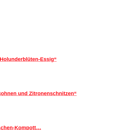
 Holunderblüten-Essig“
 Bohnen und Zitronenschnitzen“
tschen-Kompott…