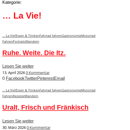
Kategorie:
… La Vie!
... La Vie!
Essen & Trinken
Fahrrad fahren
Gastronomie
Motorrad
Fahren
Portraits
Wandern
Ruhe. Weite. Die Itz.
Lesen Sie weiter
13. April 2026
0 Kommentar
0
Facebook
Twitter
Pinterest
Email
... La Vie!
Essen & Trinken
Fahrrad fahren
Gastronomie
Motorrad
Fahren
Rezepte
Wandern
Uralt, Frisch und Fränkisch
Lesen Sie weiter
30. März 2026
0 Kommentar