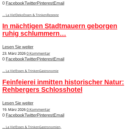
0
Facebook
Twitter
Pinterest
Email
... La Vie!
Deko
Essen & Trinken
Rezepte
In mächtigen Stadtmauern geborgen
ruhig schlummern…
Lesen Sie weiter
23. März 2026
0 Kommentar
0
Facebook
Twitter
Pinterest
Email
... La Vie!
Essen & Trinken
Gastronomie
Feinfeierei inmitten historischer Natur:
Rehbergers Schlosshotel
Lesen Sie weiter
19. März 2026
0 Kommentar
0
Facebook
Twitter
Pinterest
Email
... La Vie!
Essen & Trinken
Gastronomie
n,