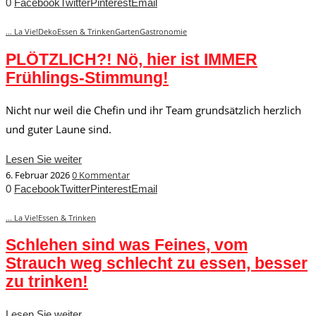
0
Facebook
Twitter
Pinterest
Email
... La Vie!
Deko
Essen & Trinken
Garten
Gastronomie
PLÖTZLICH?! Nö, hier ist IMMER
Frühlings-Stimmung!
Nicht nur weil die Chefin und ihr Team grundsätzlich herzlich
und guter Laune sind.
Lesen Sie weiter
6. Februar 2026
0 Kommentar
0
Facebook
Twitter
Pinterest
Email
... La Vie!
Essen & Trinken
Schlehen sind was Feines, vom
Strauch weg schlecht zu essen, besser
zu trinken!
Lesen Sie weiter