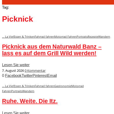
Tag:
Picknick
... La Vie!
Essen & Trinken
Fahrrad fahren
Motorrad Fahren
Portraits
Rezepte
Wandern
Picknick aus dem Naturwald Banz –
lass es auf dem Grill Wild werden!
Lesen Sie weiter
7. August 2026
0 Kommentar
0
Facebook
Twitter
Pinterest
Email
... La Vie!
Essen & Trinken
Fahrrad fahren
Gastronomie
Motorrad
Fahren
Portraits
Wandern
Ruhe. Weite. Die Itz.
Lesen Sie weiter