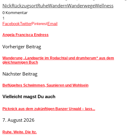
Nick
Rückzugsort
Ruhe
Wandern
Wanderwege
Wellness
0 Kommentar
1
Facebook
Twitter
Pinterest
Email
Angela Francisca Endress
Vorheriger Beitrag
Wanderung „Landpartie im Rodachtal und drumherum“ aus dem
gleichnamigen Buch
Nächster Beitrag
Beflügeltes Schwimmen, Saunieren und Wohlsein
Vielleicht magst Du auch
Picknick aus dem zukünftigen Banzer Urwald – lass...
7. August 2026
Ruhe. Weite. Die Itz.