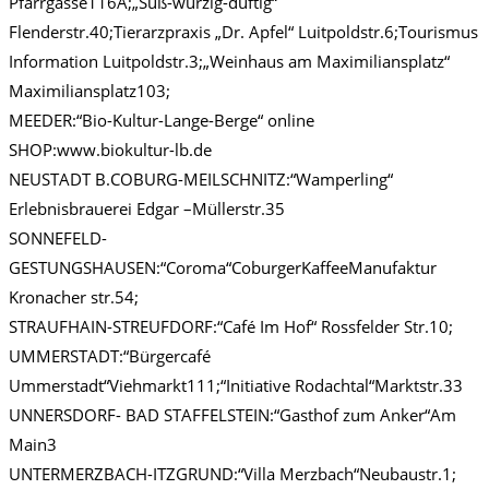
Pfarrgasse116A;„Süß-würzig-duftig“
Flenderstr.40;Tierarzpraxis „Dr. Apfel“ Luitpoldstr.6;Tourismus
Information Luitpoldstr.3;„Weinhaus am Maximiliansplatz“
Maximiliansplatz103;
MEEDER:“Bio-Kultur-Lange-Berge“ online
SHOP:www.biokultur-lb.de
NEUSTADT B.COBURG-MEILSCHNITZ:“Wamperling“
Erlebnisbrauerei Edgar –Müllerstr.35
SONNEFELD-
GESTUNGSHAUSEN:“Coroma“CoburgerKaffeeManufaktur
Kronacher str.54;
STRAUFHAIN-STREUFDORF:“Café Im Hof“ Rossfelder Str.10;
UMMERSTADT:“Bürgercafé
Ummerstadt“Viehmarkt111;“Initiative Rodachtal“Marktstr.33
UNNERSDORF- BAD STAFFELSTEIN:“Gasthof zum Anker“Am
Main3
UNTERMERZBACH-ITZGRUND:“Villa Merzbach“Neubaustr.1;