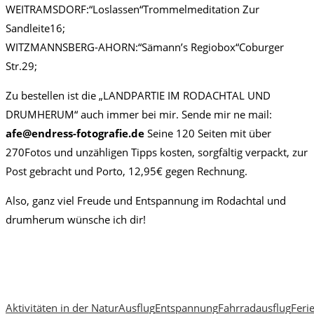
WEITRAMSDORF:“Loslassen“Trommelmeditation Zur
Sandleite16;
WITZMANNSBERG-AHORN:“Sämann’s Regiobox“Coburger
Str.29;
Zu bestellen ist die „LANDPARTIE IM RODACHTAL UND
DRUMHERUM“ auch immer bei mir. Sende mir ne mail:
afe@endress-fotografie.de
Seine 120 Seiten mit über
270Fotos und unzähligen Tipps kosten, sorgfältig verpackt, zur
Post gebracht und Porto, 12,95€ gegen Rechnung.
Also, ganz viel Freude und Entspannung im Rodachtal und
drumherum wünsche ich dir!
Aktivitäten in der Natur
Ausflug
Entspannung
Fahrradausflug
Feri