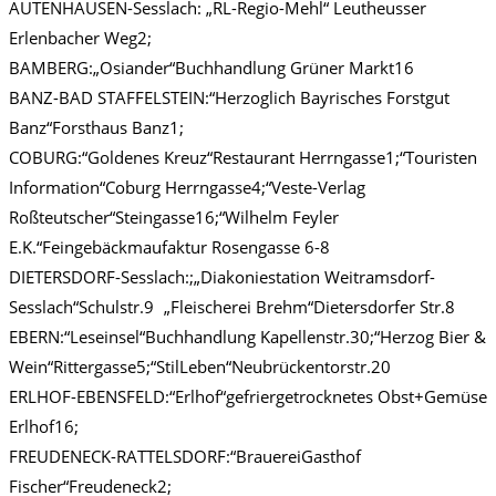
AUTENHAUSEN-Sesslach: „RL-Regio-Mehl“ Leutheusser
Erlenbacher Weg2;
BAMBERG:„Osiander“Buchhandlung Grüner Markt16
BANZ-BAD STAFFELSTEIN:“Herzoglich Bayrisches Forstgut
Banz“Forsthaus Banz1;
COBURG:“Goldenes Kreuz“Restaurant Herrngasse1;“Touristen
Information“Coburg Herrngasse4;“Veste-Verlag
Roßteutscher“Steingasse16;“Wilhelm Feyler
E.K.“Feingebäckmaufaktur Rosengasse 6-8
DIETERSDORF-Sesslach:;„Diakoniestation Weitramsdorf-
Sesslach“Schulstr.9 „Fleischerei Brehm“Dietersdorfer Str.8
EBERN:“Leseinsel“Buchhandlung Kapellenstr.30;“Herzog Bier &
Wein“Rittergasse5;“StilLeben“Neubrückentorstr.20
ERLHOF-EBENSFELD:“Erlhof“gefriergetrocknetes Obst+Gemüse
Erlhof16;
FREUDENECK-RATTELSDORF:“BrauereiGasthof
Fischer“Freudeneck2;