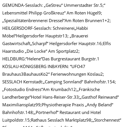
GEMÜNDA-Sesslach: „GeStreu“ Ummerstadter Str.5;“
Lebensmittel Philipp Großkreuz“ Am Roten Hügel9;
„Spezialitätenbrennerei Dressel“Am Roten Brunnen1+2;
HEILGERSDORF-Sesslach: Schreinerei„Habbi
Möbel“Heilgersdorfer Hauptstr13; „Brauerei
Gastwirtschaft„Scharpf“ Heilgersdorfer Hauptstr.16;Elfis
Haarstudio „Die Locke“ Am Sportplatz2;
HELDBURG:“Helene“Das Burgrestaurant Burgstr.1
KÖSLAU-KÖNIGSBERG INBAYERN: “UFO47
Brauhaus3BauhausKö2“ Ferienwohnungen Köslau2;
SESSLACH Kernstadt:„Camping Sonnland“ Bahnhofstr.154;
„Fotostudio Endress“Am Krumbach12;„Fränkische
Landherberge“Hotel Hans-Reiser-Str.33;„Gasthof Reinwand“
Maximiliansplatz99;Physiotherapie Praxis „Andy Beland“
Bahnhofstr.148;„Pörtnerhof“ Restaurant und Hotel
Luitpoldstr.15;Rathaus Sesslach Marktplatz98;„Storchennest“