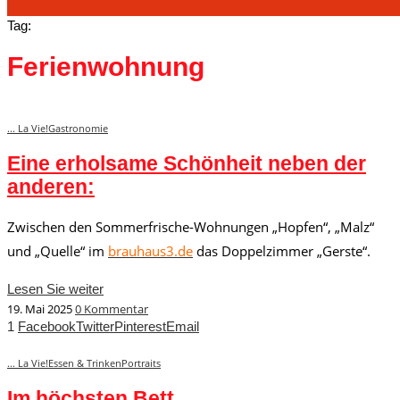
Tag:
Ferienwohnung
... La Vie!
Gastronomie
Eine erholsame Schönheit neben der
anderen:
Zwischen den Sommerfrische-Wohnungen „Hopfen“, „Malz“
und „Quelle“ im
brauhaus3.de
das Doppelzimmer „Gerste“.
Lesen Sie weiter
19. Mai 2025
0 Kommentar
1
Facebook
Twitter
Pinterest
Email
... La Vie!
Essen & Trinken
Portraits
Im höchsten Bett…