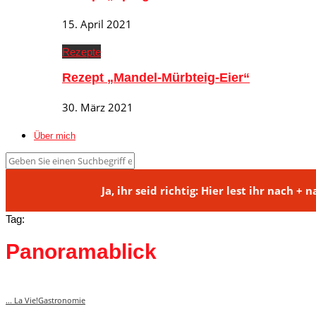
15. April 2021
Rezepte
Rezept „Mandel-Mürbteig-Eier“
30. März 2021
Über mich
Ja, ihr seid richtig: Hier lest ihr na
Tag:
Panoramablick
... La Vie!
Gastronomie