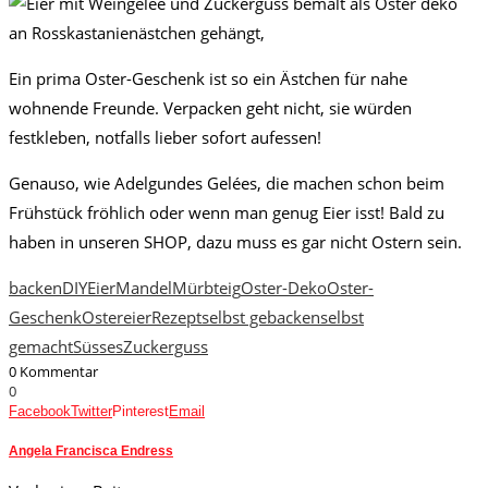
Ein prima Oster-Geschenk ist so ein Ästchen für nahe
wohnende Freunde. Verpacken geht nicht, sie würden
festkleben, notfalls lieber sofort aufessen!
Genauso, wie Adelgundes Gelées, die machen schon beim
Frühstück fröhlich oder wenn man genug Eier isst! Bald zu
haben in unseren SHOP, dazu muss es gar nicht Ostern sein.
backen
DIY
Eier
Mandel
Mürbteig
Oster-Deko
Oster-
Geschenk
Ostereier
Rezept
selbst gebacken
selbst
gemacht
Süsses
Zuckerguss
0 Kommentar
0
Facebook
Twitter
Pinterest
Email
Angela Francisca Endress