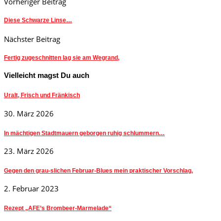
Vorheriger Beitrag
Diese Schwarze Linse…
Nächster Beitrag
Fertig zugeschnitten lag sie am Wegrand,
Vielleicht magst Du auch
Uralt, Frisch und Fränkisch
30. März 2026
In mächtigen Stadtmauern geborgen ruhig schlummern…
23. März 2026
Gegen den grau-slichen Februar-Blues mein praktischer Vorschlag,
2. Februar 2023
Rezept „AFE’s Brombeer-Marmelade“