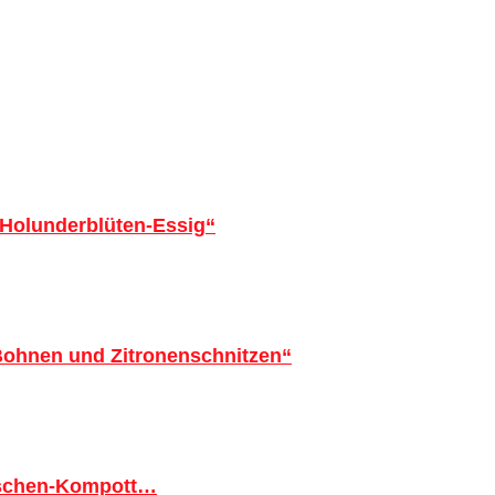
 Holunderblüten-Essig“
 Bohnen und Zitronenschnitzen“
tschen-Kompott…