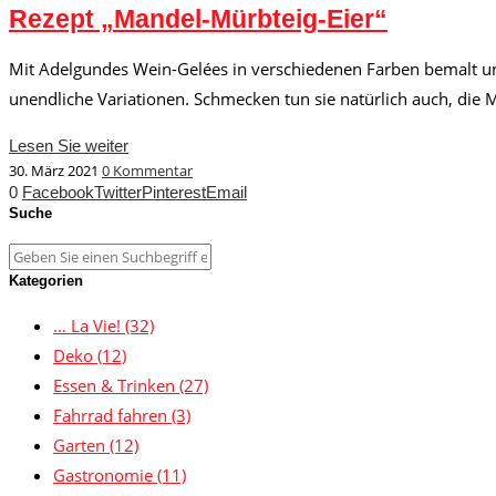
Rezept „Mandel-Mürbteig-Eier“
Mit Adelgundes Wein-Gelées in verschiedenen Farben bemalt und
unendliche Variationen. Schmecken tun sie natürlich auch, die
Lesen Sie weiter
30. März 2021
0 Kommentar
0
Facebook
Twitter
Pinterest
Email
Suche
Kategorien
… La Vie!
(32)
Deko
(12)
Essen & Trinken
(27)
Fahrrad fahren
(3)
Garten
(12)
Gastronomie
(11)