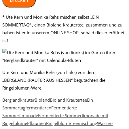
Drucken
* Ute Kern und Monika Rehs mischen selbst „EIN
SOMMERTAG“ , einen Bioland Kräutertee, zusammen und zu
haben ist er in unserem ONLINE SHOP, sobald dieser eröffnet
ist!
Ute Kern und Monika Rehs (von links) von den
„BERGLANDKRÄUTER AUS HESSEN“ begutachten die
Ringelblumen-Ware.
Berglandkräuter
Bioland
Bioland Kräutertee
Ein
Sommertag
fermentieren
Fermentierte
Sommerlimonade
Fermentierte Sommerlimonade mit
Ringelblume
Pflaumen
Ringelblume
Teemischung
Wasser-