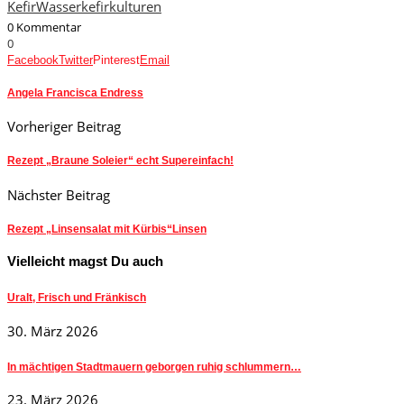
Kefir
Wasserkefirkulturen
0 Kommentar
0
Facebook
Twitter
Pinterest
Email
Angela Francisca Endress
Vorheriger Beitrag
Rezept „Braune Soleier“ echt Supereinfach!
Nächster Beitrag
Rezept „Linsensalat mit Kürbis“Linsen
Vielleicht magst Du auch
Uralt, Frisch und Fränkisch
30. März 2026
In mächtigen Stadtmauern geborgen ruhig schlummern…
23. März 2026