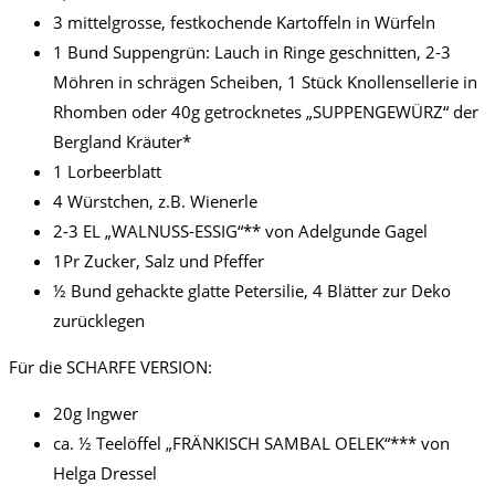
3 mittelgrosse, festkochende Kartoffeln in Würfeln
1 Bund Suppengrün: Lauch in Ringe geschnitten, 2-3
Möhren in schrägen Scheiben, 1 Stück Knollensellerie in
Rhomben oder 40g getrocknetes „SUPPENGEWÜRZ“ der
Bergland Kräuter*
1 Lorbeerblatt
4 Würstchen, z.B. Wienerle
2-3 EL „WALNUSS-ESSIG“** von Adelgunde Gagel
1Pr Zucker, Salz und Pfeffer
½ Bund gehackte glatte Petersilie, 4 Blätter zur Deko
zurücklegen
Für die SCHARFE VERSION:
20g Ingwer
ca. ½ Teelöffel „FRÄNKISCH SAMBAL OELEK“*** von
Helga Dressel