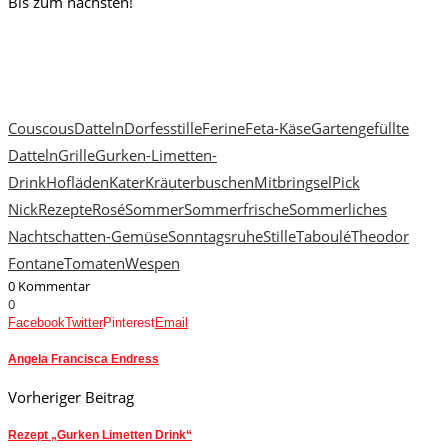
Bis zum nächsten!
Couscous
Datteln
Dorfesstille
Ferine
Feta-Käse
Garten
gefüllte
Datteln
Grille
Gurken-Limetten-
Drink
Hofläden
Kater
Kräuterbuschen
Mitbringsel
Pick
Nick
Rezepte
Rosé
Sommer
Sommerfrische
Sommerliches
Nachtschatten-Gemüse
Sonntagsruhe
Stille
Taboulé
Theodor
Fontane
Tomaten
Wespen
0 Kommentar
0
Facebook
Twitter
Pinterest
Email
Angela Francisca Endress
Vorheriger Beitrag
Rezept „Gurken Limetten Drink“