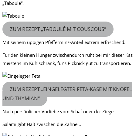
„Taboulé“.
ZUM REZEPT „TABOULÉ MIT COUSCOUS“
Mit seinem üppigen Pfefferminz-Anteil extrem erfrischend.
Für den kleinen Hunger zwischendurch ruht bei mir dieser Käs
meistens im Kühlschrank, für’s Picknick gut zu transportieren.
ZUM REZEPT „EINGELEGTER FETA-KÄSE MIT KNOFEL
UND THYMIAN“
Nach persönlicher Vorliebe vom Schaf oder der Ziege
Salami gibt Halt zwischen die Zähne…