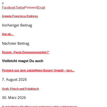
0
Facebook
Twitter
Pinterest
Email
Angela Francisca Endress
Vorheriger Beitrag
Hut ab…
Nächster Beitrag
Rezept „Pasta Dooooooooominic!“
Vielleicht magst Du auch
Picknick aus dem zukünftigen Banzer Urwald – lass...
7. August 2026
Uralt, Frisch und Fränkisch
30. März 2026
In mächtigen Stadtmauern geborgen ruhig schlummern…