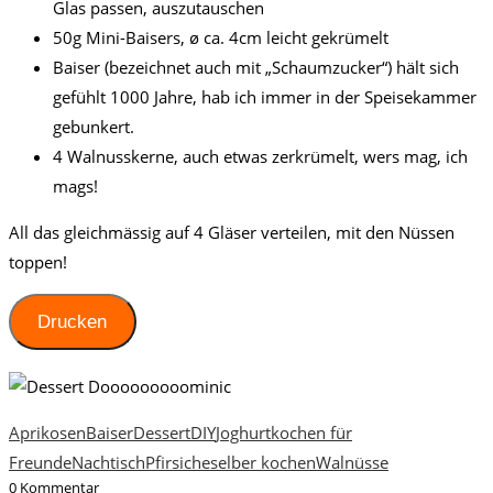
Glas passen, auszutauschen
50g Mini-Baisers, ø ca. 4cm leicht gekrümelt
Baiser (bezeichnet auch mit „Schaumzucker“) hält sich
gefühlt 1000 Jahre, hab ich immer in der Speisekammer
gebunkert.
4 Walnusskerne, auch etwas zerkrümelt, wers mag, ich
mags!
All das gleichmässig auf 4 Gläser verteilen, mit den Nüssen
toppen!
Drucken
Aprikosen
Baiser
Dessert
DIY
Joghurt
kochen für
Freunde
Nachtisch
Pfirsiche
selber kochen
Walnüsse
0 Kommentar