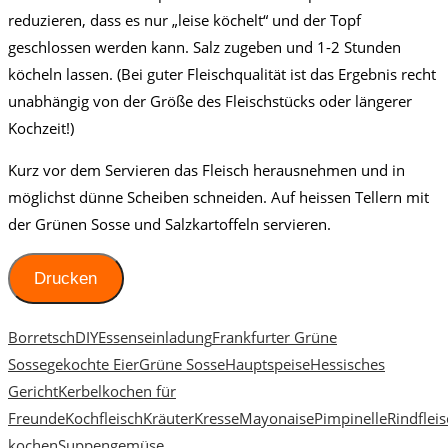
reduzieren, dass es nur „leise köchelt“ und der Topf
geschlossen werden kann. Salz zugeben und 1-2 Stunden
köcheln lassen. (Bei guter Fleischqualität ist das Ergebnis recht
unabhängig von der Größe des Fleischstücks oder längerer
Kochzeit!)
Kurz vor dem Servieren das Fleisch herausnehmen und in
möglichst dünne Scheiben schneiden. Auf heissen Tellern mit
der Grünen Sosse und Salzkartoffeln servieren.
Drucken
Borretsch
DIY
Essenseinladung
Frankfurter Grüne
Sosse
gekochte Eier
Grüne Sosse
Hauptspeise
Hessisches
Gericht
Kerbel
kochen für
Freunde
Kochfleisch
Kräuter
Kresse
Mayonaise
Pimpinelle
Rindflei
kochen
Suppengemüse