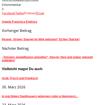
0 Kommentar
0
Facebook
Twitter
Pinterest
Email
Angela Francisca Endress
Vorheriger Beitrag
Rezept „Grüner Spargel im Wok gebraten“ Echter Quickie!
Nächster Beitrag
„Tomaten Jungpflanzen umtopfen“, Step by Step und später gekonnt
anbinden!
Vielleicht magst Du auch
Uralt, Frisch und Fränkisch
30. März 2026
In mächtigen Stadtmauern geborgen ruhig schlummern…
23. März 2026