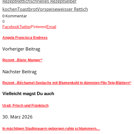
Rezept
Rettich
schnelles Rezept
selber
kochen
Toastbrot
Vorspeise
weisser Rettich
0 Kommentar
0
Facebook
Twitter
Pinterest
Email
Angela Francisca Endress
Vorheriger Beitrag
Rezept „Blanc Manger“
Nächster Beitrag
Rezept „Béchamel-Seelachs mit Blumenkohl in dünnsten Filo-Teig-Blättern“
Vielleicht magst Du auch
Uralt, Frisch und Fränkisch
30. März 2026
In mächtigen Stadtmauern geborgen ruhig schlummern…