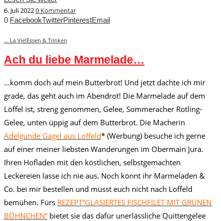
6. Juli 2022
0 Kommentar
0
Facebook
Twitter
Pinterest
Email
... La Vie!
Essen & Trinken
Ach du liebe Marmelade…
…komm doch auf mein Butterbrot! Und jetzt dachte ich mir
grade, das geht auch im Abendrot! Die Marmelade auf dem
Löffel ist, streng genommen, Gelee, Sommeracher Rotling-
Gelee, unten üppig auf dem Butterbrot. Die Macherin
Adelgunde Gagel aus Loffeld
* (Werbung) besuche ich gerne
auf einer meiner liebsten Wanderungen im Obermain Jura.
Ihren Hofladen mit den köstlichen, selbstgemachten
Leckereien lasse ich nie aus. Noch könnt ihr Marmeladen &
Co. bei mir bestellen und müsst euch nicht nach Loffeld
bemühen. Fürs
REZEPT“GLASIERTES FISCHFILET MIT GRÜNEN
BÖHNCHEN“
bietet sie das dafür unerlässliche Quittengelee