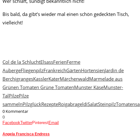
Wer schläft, sündigt bekanntlich nicht!
Bis bald, da gibt’s wieder mal einen schön gedeckten Tisch,
vielleicht!
Col de la Schlucht
Elsass
Ferien
Ferme
Auberge
Fliegenpilz
Frankreich
Gärten
Hortensien
Jardin de
Berchigranges
Kassler
Kater
Märchenwald
Marmelade aus
Grünen Tomaten Grüne Tomaten
Munster Käse
Munster-
Tal
Pilze
Pilze
sammeln
Pilzglück
Rezepte
Roigabrageldi
Salat
Steinpilz
Tomatensa
0 Kommentar
0
Facebook
Twitter
Pinterest
Email
Angela Francisca Endress