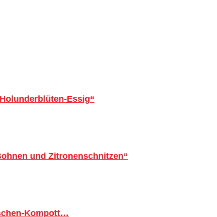
 Holunderblüten-Essig“
 Bohnen und Zitronenschnitzen“
tschen-Kompott…