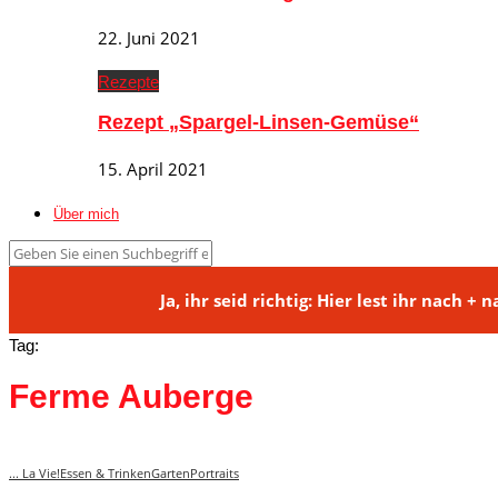
22. Juni 2021
Rezepte
Rezept „Spargel-Linsen-Gemüse“
15. April 2021
Über mich
Ja, ihr seid richtig: Hier lest ihr na
Tag:
Ferme Auberge
... La Vie!
Essen & Trinken
Garten
Portraits