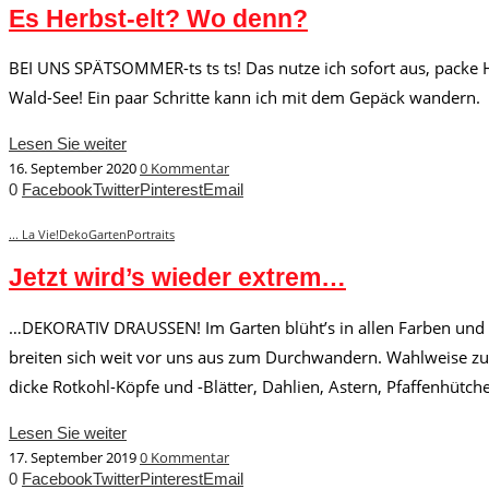
Es Herbst-elt? Wo denn?
BEI UNS SPÄTSOMMER-ts ts ts! Das nutze ich sofort aus, packe H
Wald-See! Ein paar Schritte kann ich mit dem Gepäck wandern.
Lesen Sie weiter
16. September 2020
0 Kommentar
0
Facebook
Twitter
Pinterest
Email
... La Vie!
Deko
Garten
Portraits
Jetzt wird’s wieder extrem…
…DEKORATIV DRAUSSEN! Im Garten blüht’s in allen Farben und Fo
breiten sich weit vor uns aus zum Durchwandern. Wahlweise zu
dicke Rotkohl-Köpfe und -Blätter, Dahlien, Astern, Pfaffenhütche
Lesen Sie weiter
17. September 2019
0 Kommentar
0
Facebook
Twitter
Pinterest
Email