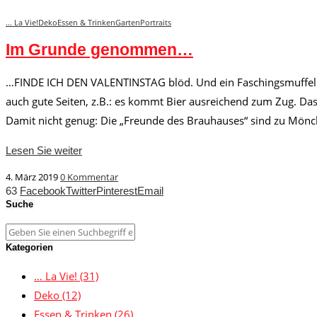
... La Vie!
Deko
Essen & Trinken
Garten
Portraits
Im Grunde genommen…
…FINDE ICH DEN VALENTINSTAG blöd. Und ein Faschingsmuffel bi
auch gute Seiten, z.B.: es kommt Bier ausreichend zum Zug. Das 
Damit nicht genug: Die „Freunde des Brauhauses“ sind zu Mönc
Lesen Sie weiter
4. März 2019
0 Kommentar
63
Facebook
Twitter
Pinterest
Email
Suche
Kategorien
… La Vie!
(31)
Deko
(12)
Essen & Trinken
(26)