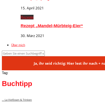
15. April 2021
Rezepte
Rezept „Mandel-Mürbteig-Eier“
30. März 2021
Über mich
Ja, ihr seid richtig: Hier lest ihr na
Tag:
Buchtipp
... La Vie!
Essen & Trinken