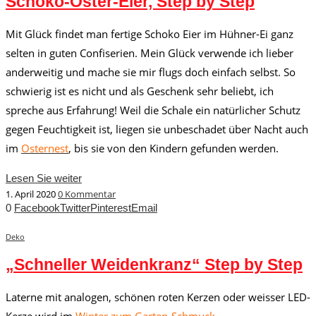
Schoko-Oster-Eier, Step by Step
Mit Glück findet man fertige Schoko Eier im Hühner-Ei ganz
selten in guten Confiserien. Mein Glück verwende ich lieber
anderweitig und mache sie mir flugs doch einfach selbst. So
schwierig ist es nicht und als Geschenk sehr beliebt, ich
spreche aus Erfahrung! Weil die Schale ein natürlicher Schutz
gegen Feuchtigkeit ist, liegen sie unbeschadet über Nacht auch
im
Osternest
, bis sie von den Kindern gefunden werden.
Lesen Sie weiter
1. April 2020
0 Kommentar
0
Facebook
Twitter
Pinterest
Email
Deko
„Schneller Weidenkranz“ Step by Step
Laterne mit analogen, schönen roten Kerzen oder weisser LED-
Kerze wird im
Winter zum Garten-Schmuck