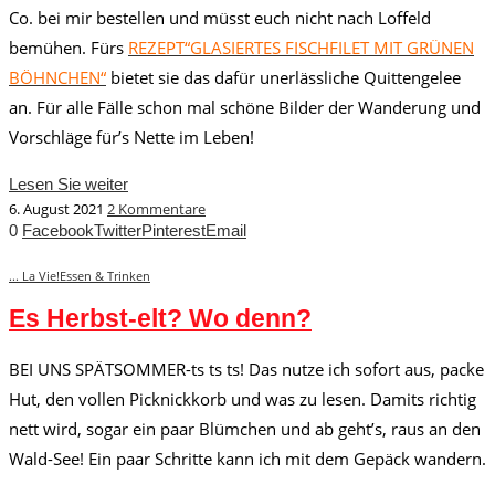
Co. bei mir bestellen und müsst euch nicht nach Loffeld
bemühen. Fürs
REZEPT“GLASIERTES FISCHFILET MIT GRÜNEN
BÖHNCHEN“
bietet sie das dafür unerlässliche Quittengelee
an. Für alle Fälle schon mal schöne Bilder der Wanderung und
Vorschläge für’s Nette im Leben!
Lesen Sie weiter
6. August 2021
2 Kommentare
0
Facebook
Twitter
Pinterest
Email
... La Vie!
Essen & Trinken
Es Herbst-elt? Wo denn?
BEI UNS SPÄTSOMMER-ts ts ts! Das nutze ich sofort aus, packe
Hut, den vollen Picknickkorb und was zu lesen. Damits richtig
nett wird, sogar ein paar Blümchen und ab geht’s, raus an den
Wald-See! Ein paar Schritte kann ich mit dem Gepäck wandern.