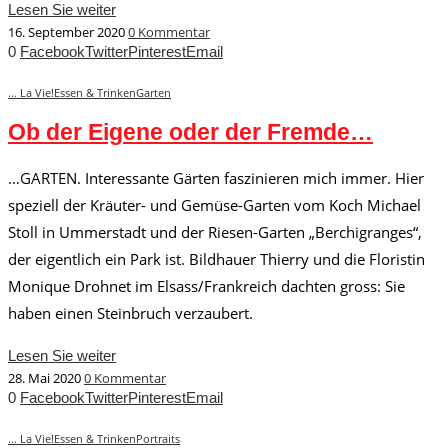
Lesen Sie weiter
16. September 2020
0 Kommentar
0
Facebook
Twitter
Pinterest
Email
... La Vie!
Essen & Trinken
Garten
Ob der Eigene oder der Fremde…
…GARTEN. Interessante Gärten faszinieren mich immer. Hier
speziell der Kräuter- und Gemüse-Garten vom Koch Michael
Stoll in Ummerstadt und der Riesen-Garten „Berchigranges“,
der eigentlich ein Park ist. Bildhauer Thierry und die Floristin
Monique Drohnet im Elsass/Frankreich dachten gross: Sie
haben einen Steinbruch verzaubert.
Lesen Sie weiter
28. Mai 2020
0 Kommentar
0
Facebook
Twitter
Pinterest
Email
... La Vie!
Essen & Trinken
Portraits