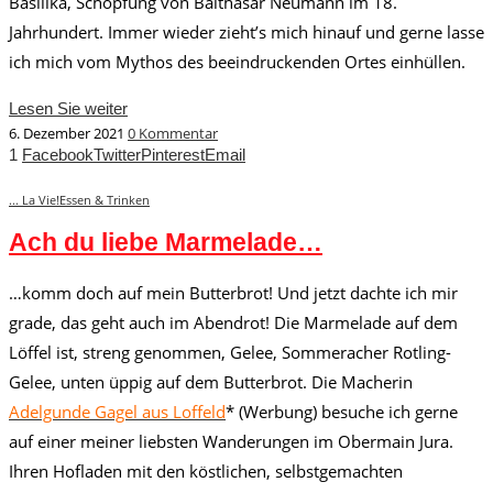
Basilika, Schöpfung von Balthasar Neumann im 18.
Jahrhundert. Immer wieder zieht’s mich hinauf und gerne lasse
ich mich vom Mythos des beeindruckenden Ortes einhüllen.
Lesen Sie weiter
6. Dezember 2021
0 Kommentar
1
Facebook
Twitter
Pinterest
Email
... La Vie!
Essen & Trinken
Ach du liebe Marmelade…
…komm doch auf mein Butterbrot! Und jetzt dachte ich mir
grade, das geht auch im Abendrot! Die Marmelade auf dem
Löffel ist, streng genommen, Gelee, Sommeracher Rotling-
Gelee, unten üppig auf dem Butterbrot. Die Macherin
Adelgunde Gagel aus Loffeld
* (Werbung) besuche ich gerne
auf einer meiner liebsten Wanderungen im Obermain Jura.
Ihren Hofladen mit den köstlichen, selbstgemachten