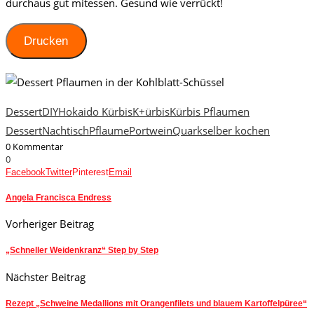
durchaus gut mitessen. Gesund wie verrückt!
Drucken
Dessert
DIY
Hokaido Kürbis
K+ürbis
Kürbis Pflaumen
Dessert
Nachtisch
Pflaume
Portwein
Quark
selber kochen
0 Kommentar
0
Facebook
Twitter
Pinterest
Email
Angela Francisca Endress
Vorheriger Beitrag
„Schneller Weidenkranz“ Step by Step
Nächster Beitrag
Rezept „Schweine Medallions mit Orangenfilets und blauem Kartoffelpüree“