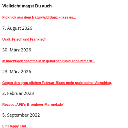
Vielleicht magst Du auch
Picknick aus dem Naturwald Banz – lass es...
7. August 2026
Uralt, Frisch und Fränkisch
30. März 2026
In mächtigen Stadtmauern geborgen ruhig schlummern…
23. März 2026
Gegen den grau-slichen Februar-Blues mein praktischer Vorschlag,
2. Februar 2023
Rezept „AFE’s Brombeer-Marmelade“
5. September 2022
Ein Happy End….