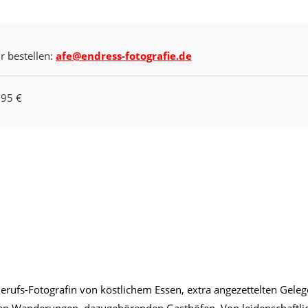
r bestellen:
afe@endress-fotografie.de
,95 €
erufs-Fotografin von köstlichem Essen, extra angezettelten Gele
amen Wanderungen, dazugehörenden Gasthöfen. Von leidenschaftli