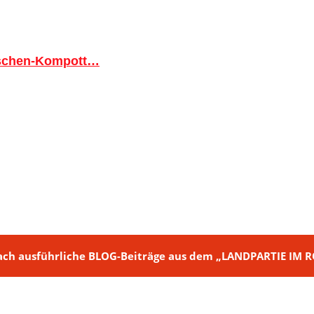
tschen-Kompott…
ch + nach ausführliche BLOG-Beiträge aus dem „LANDPARTIE I