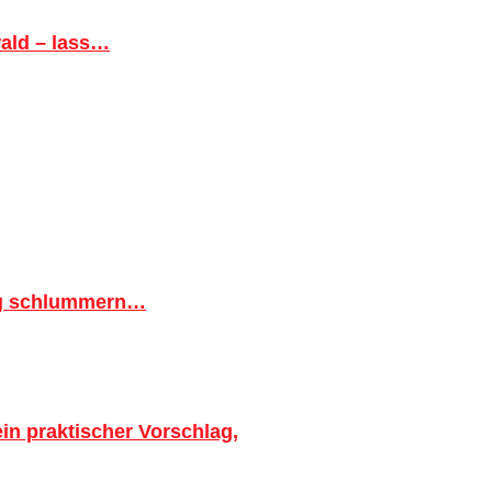
ald – lass…
ig schlummern…
in praktischer Vorschlag,