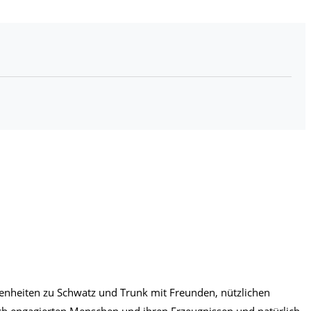
genheiten zu Schwatz und Trunk mit Freunden, nützlichen
ch engagierten Menschen und ihren Erzeugnissen und natürlich