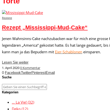
Torte
Rezepte
Rezept „Mississippi-Mud-Cake“
Jenen Wahnsinns-Cake nachzubacken war für mich eine grosse H
legendären „America“ gekostet hatte. Es hat lange gedauert, bis 
kann man ja das Bepudern mit
Eier-Schablonen
einsparen.
Lesen Sie weiter
1. April 2020
0 Kommentar
0
Facebook
Twitter
Pinterest
Email
Suche
Kategorien
… La Vie!
(32)
Deko
(12)