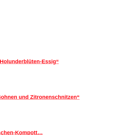
 Holunderblüten-Essig“
 Bohnen und Zitronenschnitzen“
tschen-Kompott…