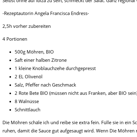
Selbst ohne auf Ibiza zu sein, schmeckt der Salat. Ganz region
-Rezeptautorin Angela Francisca Endress-
2,5h vorher zubereiten
4 Portionen
500g Möhren, BIO
Saft einer halben Zitrone
1 kleine Knoblauchzehe durchgepresst
2 EL Olivenöl
Salz, Pfeffer nach Geschmack
2 Rote Bete BIO (müssen nicht aus Franken, aber BIO sein) g
8 Walnüsse
Schnittlauch
Die Möhren schäle ich und reibe sie extra fein. Fülle sie in ein 
ruhen, damit die Sauce gut aufgesaugt wird. Wenn Die Möhren richt