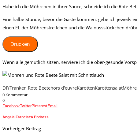
Habe ich die Möhrchen in ihrer Sauce, schneide ich die Rote Be
Eine halbe Stunde, bevor die Gäste kommen, gebe ich jeweils ei
einen EL der Möhrenstreifchen und die Walnussstückchen drübe
Drucken
Wenn alle gemütlich sitzen, serviere ich die ober-gesunde Vorsp
DIY
Franken Rote Beete
hors d'euvre
Karotten
Karottensalat
Möhre
0 Kommentar
0
Facebook
Twitter
Pinterest
Email
Angela Francisca Endress
Vorheriger Beitrag