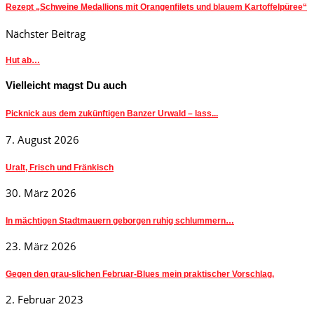
Rezept „Schweine Medallions mit Orangenfilets und blauem Kartoffelpüree“
Nächster Beitrag
Hut ab…
Vielleicht magst Du auch
Picknick aus dem zukünftigen Banzer Urwald – lass...
7. August 2026
Uralt, Frisch und Fränkisch
30. März 2026
In mächtigen Stadtmauern geborgen ruhig schlummern…
23. März 2026
Gegen den grau-slichen Februar-Blues mein praktischer Vorschlag,
2. Februar 2023