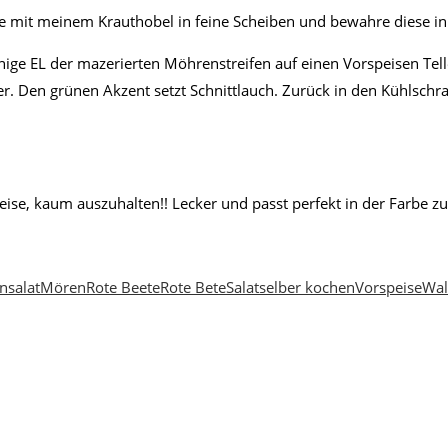
te mit meinem Krauthobel in feine Scheiben und bewahre diese in
nige EL der mazerierten Möhrenstreifen auf einen Vorspeisen Tell
r. Den grünen Akzent setzt Schnittlauch. Zurück in den Kühlsch
eise, kaum auszuhalten!! Lecker und passt perfekt in der Farbe z
nsalat
Mören
Rote Beete
Rote Bete
Salat
selber kochen
Vorspeise
Wal