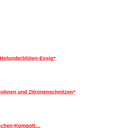
 Holunderblüten-Essig“
 Bohnen und Zitronenschnitzen“
tschen-Kompott…