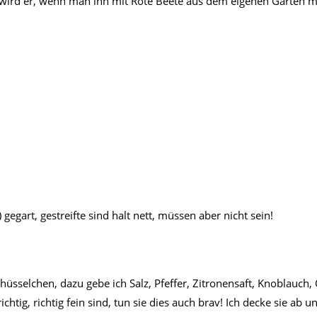
al wird er, wenn man ihn mit Rote Beete aus dem eigenen Garten m
egart, gestreifte sind halt nett, müssen aber nicht sein!
Schüsselchen, dazu gebe ich Salz, Pfeffer, Zitronensaft, Knoblauch,
ig, richtig fein sind, tun sie dies auch brav! Ich decke sie ab und