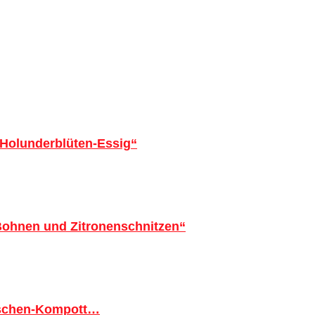
 Holunderblüten-Essig“
 Bohnen und Zitronenschnitzen“
tschen-Kompott…