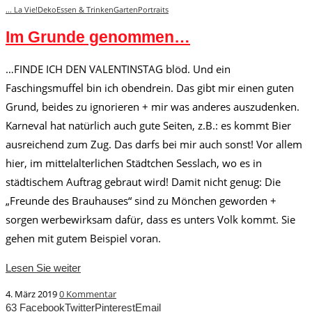
... La Vie!
Deko
Essen & Trinken
Garten
Portraits
Im Grunde genommen…
…FINDE ICH DEN VALENTINSTAG blöd. Und ein
Faschingsmuffel bin ich obendrein. Das gibt mir einen guten
Grund, beides zu ignorieren + mir was anderes auszudenken.
Karneval hat natürlich auch gute Seiten, z.B.: es kommt Bier
ausreichend zum Zug. Das darfs bei mir auch sonst! Vor allem
hier, im mittelalterlichen Städtchen Sesslach, wo es in
städtischem Auftrag gebraut wird! Damit nicht genug: Die
„Freunde des Brauhauses“ sind zu Mönchen geworden +
sorgen werbewirksam dafür, dass es unters Volk kommt. Sie
gehen mit gutem Beispiel voran.
Lesen Sie weiter
4. März 2019
0 Kommentar
63
Facebook
Twitter
Pinterest
Email