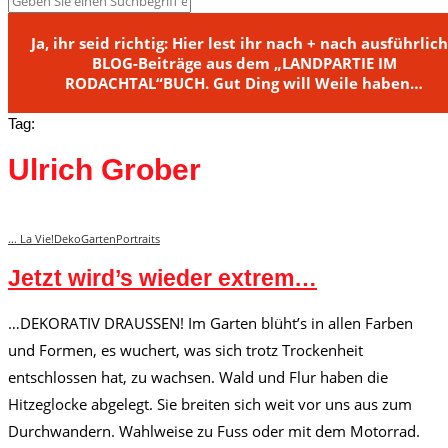
Ja, ihr seid richtig: Hier lest ihr nach + nach ausführlic
BLOG-Beiträge aus dem „LANDPARTIE IM
RODACHTAL“BUCH. Gut Ding will Weile haben…
Tag:
Ulrich Grober
... La Vie!
Deko
Garten
Portraits
Jetzt wird’s wieder extrem…
…DEKORATIV DRAUSSEN! Im Garten blüht’s in allen Farben
und Formen, es wuchert, was sich trotz Trockenheit
entschlossen hat, zu wachsen. Wald und Flur haben die
Hitzeglocke abgelegt. Sie breiten sich weit vor uns aus zum
Durchwandern. Wahlweise zu Fuss oder mit dem Motorrad.