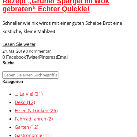
Rezept „Grüner Spargel im Wok
gebraten“ Echter Quickie!
Schneller wie nix wirds mit einer guten Scheibe Brot eine
köstliche, kleine Mahlzeit!
Lesen Sie weiter
24. Mai 2019
0 Kommentar
0
Facebook
Twitter
Pinterest
Email
Suche
Kategorien
… La Vie!
(31)
Deko
(12)
Essen & Trinken
(26)
Fahrrad fahren
(2)
Garten
(12)
Gastronomie
(11)