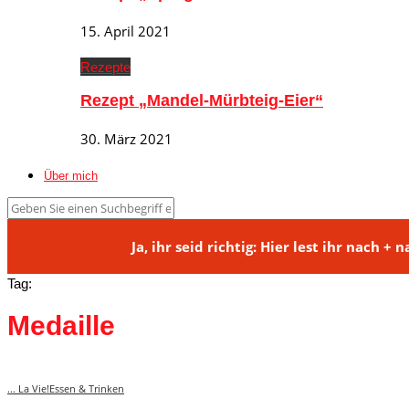
15. April 2021
Rezepte
Rezept „Mandel-Mürbteig-Eier“
30. März 2021
Über mich
Ja, ihr seid richtig: Hier lest ihr na
Tag:
Medaille
... La Vie!
Essen & Trinken