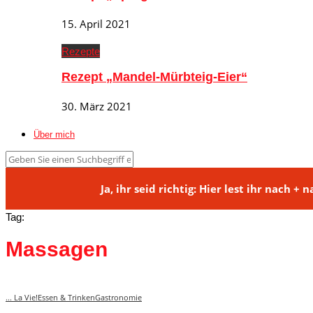
15. April 2021
Rezepte
Rezept „Mandel-Mürbteig-Eier“
30. März 2021
Über mich
Ja, ihr seid richtig: Hier lest ihr na
Tag:
Massagen
... La Vie!
Essen & Trinken
Gastronomie