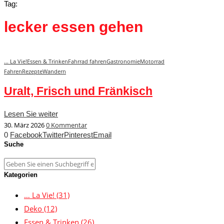
Tag:
lecker essen gehen
... La Vie!
Essen & Trinken
Fahrrad fahren
Gastronomie
Motorrad
Fahren
Rezepte
Wandern
Uralt, Frisch und Fränkisch
Lesen Sie weiter
30. März 2026
0 Kommentar
0
Facebook
Twitter
Pinterest
Email
Suche
Kategorien
… La Vie!
(31)
Deko
(12)
Essen & Trinken
(26)