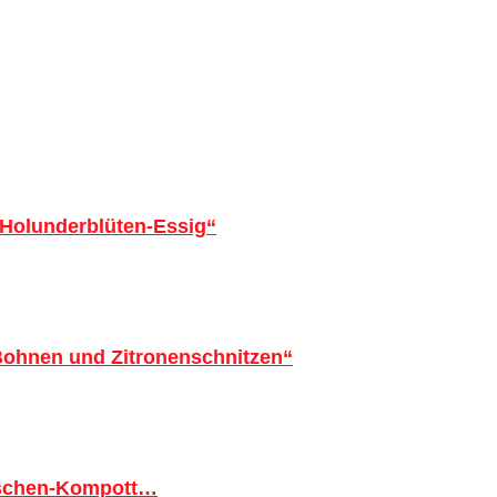
 Holunderblüten-Essig“
 Bohnen und Zitronenschnitzen“
tschen-Kompott…