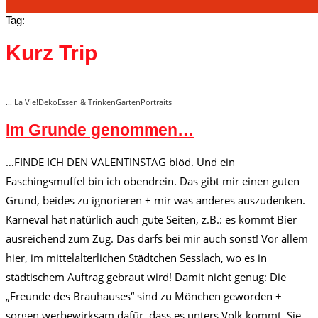
Tag:
Kurz Trip
... La Vie!
Deko
Essen & Trinken
Garten
Portraits
Im Grunde genommen…
…FINDE ICH DEN VALENTINSTAG blöd. Und ein
Faschingsmuffel bin ich obendrein. Das gibt mir einen guten
Grund, beides zu ignorieren + mir was anderes auszudenken.
Karneval hat natürlich auch gute Seiten, z.B.: es kommt Bier
ausreichend zum Zug. Das darfs bei mir auch sonst! Vor allem
hier, im mittelalterlichen Städtchen Sesslach, wo es in
städtischem Auftrag gebraut wird! Damit nicht genug: Die
„Freunde des Brauhauses“ sind zu Mönchen geworden +
sorgen werbewirksam dafür, dass es unters Volk kommt. Sie