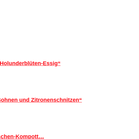
 Holunderblüten-Essig“
 Bohnen und Zitronenschnitzen“
tschen-Kompott…