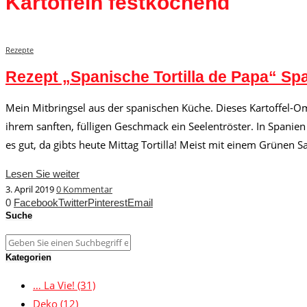
Kartoffeln festkochend
Rezepte
Rezept „Spanische Tortilla de Papa“ Sp
Mein Mitbringsel aus der spanischen Küche. Dieses Kartoffel-Oml
ihrem sanften, fülligen Geschmack ein Seelentröster. In Spanie
es gut, da gibts heute Mittag Tortilla! Meist mit einem Grünen Sal
Lesen Sie weiter
3. April 2019
0 Kommentar
0
Facebook
Twitter
Pinterest
Email
Suche
Kategorien
… La Vie!
(31)
Deko
(12)