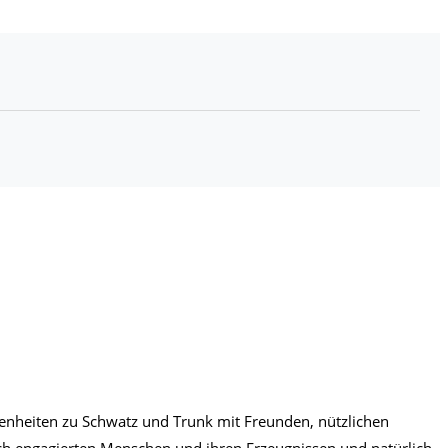
genheiten zu Schwatz und Trunk mit Freunden, nützlichen
ch engagierten Menschen und ihren Erzeugnissen und natürlich