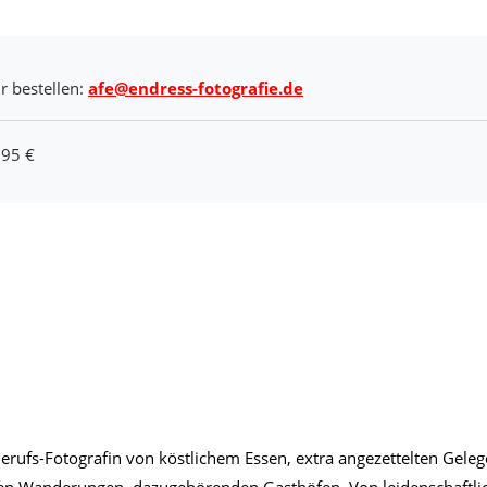
r bestellen:
afe@endress-fotografie.de
,95 €
erufs-Fotografin von köstlichem Essen, extra angezettelten Gele
amen Wanderungen, dazugehörenden Gasthöfen. Von leidenschaftli