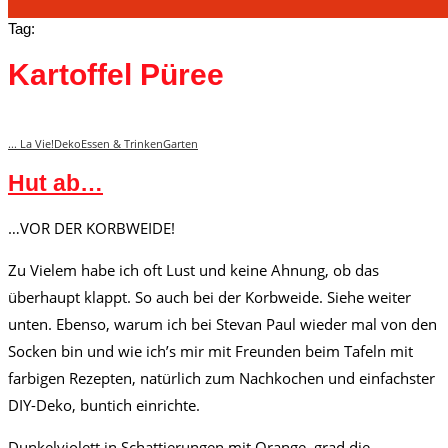
Tag:
Kartoffel Püree
... La Vie!
Deko
Essen & Trinken
Garten
Hut ab…
…VOR DER KORBWEIDE!
Zu Vielem habe ich oft Lust und keine Ahnung, ob das
überhaupt klappt. So auch bei der Korbweide. Siehe weiter
unten. Ebenso, warum ich bei Stevan Paul wieder mal von den
Socken bin und wie ich’s mir mit Freunden beim Tafeln mit
farbigen Rezepten, natürlich zum Nachkochen und einfachster
DIY-Deko, buntich einrichte.
Dunkelviolett in Schattierungen mit Orange, grad die