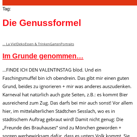
Tag:
Die Genussformel
... La Vie!
Deko
Essen & Trinken
Garten
Portraits
Im Grunde genommen…
…FINDE ICH DEN VALENTINSTAG blöd. Und ein
Faschingsmuffel bin ich obendrein. Das gibt mir einen guten
Grund, beides zu ignorieren + mir was anderes auszudenken.
Karneval hat natürlich auch gute Seiten, z.B.: es kommt Bier
ausreichend zum Zug. Das darfs bei mir auch sonst! Vor allem
hier, im mittelalterlichen Städtchen Sesslach, wo es in
städtischem Auftrag gebraut wird! Damit nicht genug: Die
„Freunde des Brauhauses“ sind zu Mönchen geworden +
sorgen werbewirksam dafür, dass es unters Volk kommt. Sie