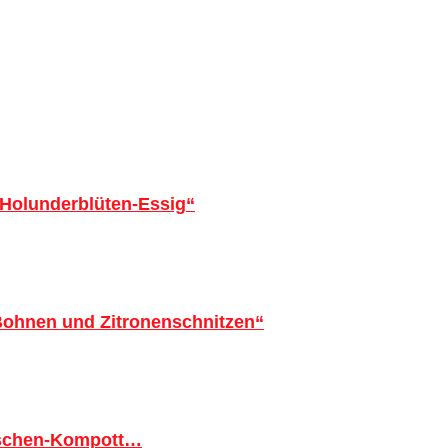
 Holunderblüten-Essig“
 Bohnen und Zitronenschnitzen“
tschen-Kompott…